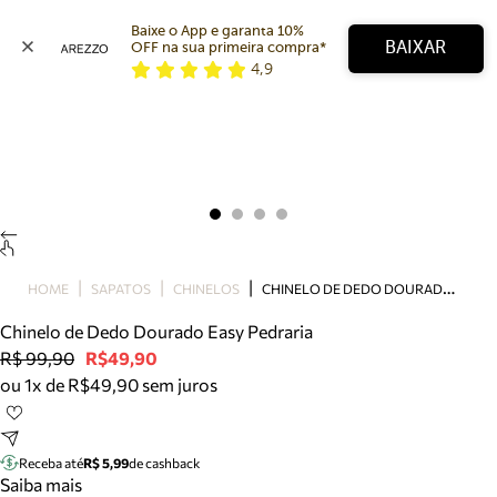
Baixe o App e garanta 10% 
BAIXAR
OFF na sua primeira compra* 
4,9
Arezzo
Favoritos
categorias sugeridas
Buscar produtos
Bota
Papete
Scarpin
Mocassim
Bolsa
C
HINELO DE DEDO DOURADO EASY PEDRARIA
HOME
SAPATOS
CHINELOS
Sapatilha
Chinelo de Dedo Dourado Easy Pedraria
Tamanco
R$ 99,90
R$49,90
Tênis
ou 1x de R$49,90 sem juros
Mule
Rasteira
Precisa de ajuda?
Tire dúvidas sobre pedidos, devoluções e mais.
Receba até
R$ 5,99
de cashback
Saiba mais