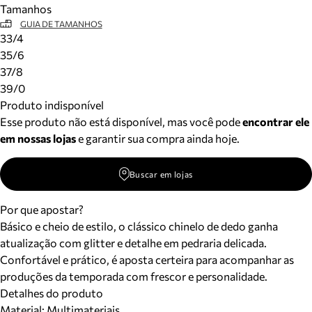
Tamanhos
Meus pedidos
GUIA DE TAMANHOS
Acompanhe seus pedidos e solicite devoluções.
33/4
35/6
37/8
39/0
Produto indisponível
Esse produto não está disponível, mas você pode
encontrar ele
em nossas lojas
e garantir sua compra ainda hoje.
Buscar em lojas
Por que apostar?
Básico e cheio de estilo, o clássico chinelo de dedo ganha
atualização com glitter e detalhe em pedraria delicada.
Confortável e prático, é aposta certeira para acompanhar as
produções da temporada com frescor e personalidade.
Detalhes do produto
Material
:
Multimateriais