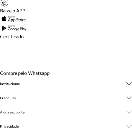
Baixe o APP
Certificado
Compre pelo Whatsapp
Institucional
Sobre A Marca
Franquias
Cashback
Trabalhe Conosco
Multimarcas
Ajuda e suporte
Venda Corporativa
Plano de Negócio
Sustentabilidade
Seja Franqueado
Central de Atendimento
Privacidade
Mapa do Site
Cadastro