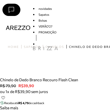
novidades
Sapatos
Bolsas
VERÃO'27
PROMOÇÃO
Arezzo
HOME
SAPATOS
CHINELOS
Chinelo de Dedo Branco Recouro Flash Clean
R$ 79,90
R$39,90
ou 1x de R$39,90 sem juros
Receba até
R$ 4,79
de cashback
Saiba mais