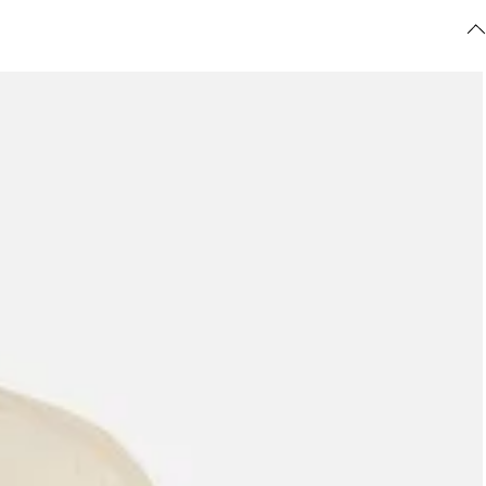
ajuda?
Tire dúvidas
sobre
pedidos,
devoluções e
mais.
Meus pedidos
Acompanhe
seus pedidos e
solicite
devoluções.