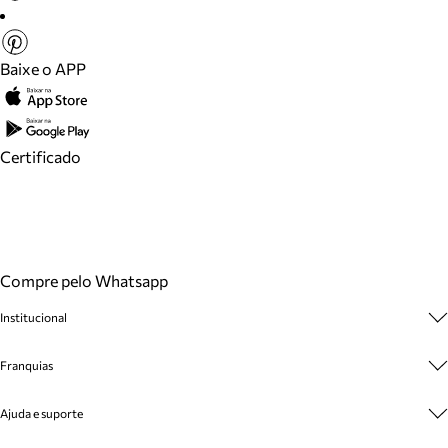
Baixe o APP
Certificado
Compre pelo Whatsapp
Institucional
Sobre A Marca
Franquias
Cashback
Trabalhe Conosco
Multimarcas
Ajuda e suporte
Venda Corporativa
Plano de Negócio