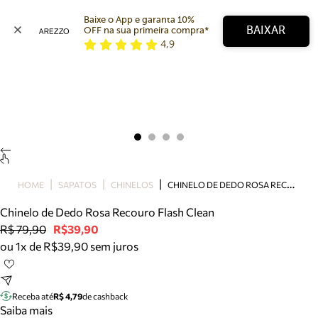
Baixe o App e garanta 10% 
BAIXAR
OFF na sua primeira compra* 
4,9
Arezzo
Favoritos
categorias sugeridas
Buscar produtos
Bota
Papete
Scarpin
Mocassim
Bolsa
C
HINELO DE DEDO ROSA RECOURO FLASH CLEAN
HOME
SAPATOS
CHINELOS
Sapatilha
Chinelo de Dedo Rosa Recouro Flash Clean
Tamanco
R$ 79,90
R$39,90
Tênis
ou 1x de R$39,90 sem juros
Mule
Rasteira
Precisa de ajuda?
Tire dúvidas sobre pedidos, devoluções e mais.
Receba até
R$ 4,79
de cashback
Saiba mais