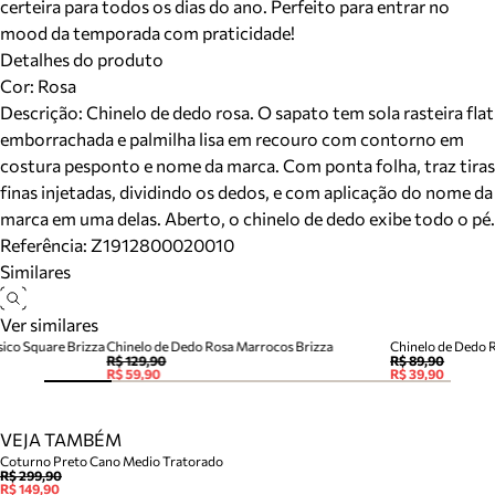
certeira para todos os dias do ano. Perfeito para entrar no
mood da temporada com praticidade!
Detalhes do produto
Cor
:
Rosa
Descrição:
Chinelo de dedo rosa. O sapato tem sola rasteira flat
emborrachada e palmilha lisa em recouro com contorno em
costura pesponto e nome da marca. Com ponta folha, traz tiras
finas injetadas, dividindo os dedos, e com aplicação do nome da
marca em uma delas. Aberto, o chinelo de dedo exibe todo o pé.
Referência:
Z1912800020010
Similares
Ver similares
sico Square Brizza
Chinelo de Dedo Rosa Marrocos Brizza
Chinelo de Dedo 
R$ 129,90
R$ 89,90
R$ 59,90
R$ 39,90
VEJA TAMBÉM
Coturno Preto Cano Medio Tratorado
R$ 299,90
R$ 149,90