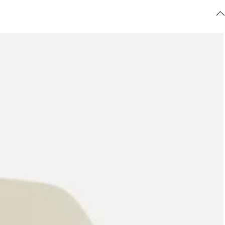
ajuda?
Tire dúvidas
sobre
pedidos,
devoluções e
mais.
Meus pedidos
Acompanhe
seus pedidos e
solicite
devoluções.