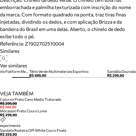
emborrachada e palmilha texturizada com inscrição do nome
da marca. Com formato quadrado na ponta, traz tiras finas
injetadas, dividindo os dedos, e com aplicação Brizza e da
bandeira do Brasil em uma delas. Aberto, o chinelo de dedo
exibe todo o pé.
Referência:
Z1902702510004
Similares
Ver similares
Chinelo de Dedo Verde Off White Flatform Metais Brizza
Tênis Verde Multimateriais Esportivo
Sandália Dourada 
R$ 499,90
R$ 299,90
VEJA TAMBÉM
Coturno Preto Cano Medio Tratorado
R$ 299,90
R$ 149,90
Mocassim Preto Couro Luma
R$ 299,90
experimente
Sandalia Rasteira Off-White Couro Fivela
R$ 359,90