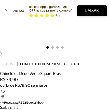
Baixe o App e garanta 10% 
BAIXAR
OFF na sua primeira compra* 
4,9
Arezzo
Favoritos
categorias sugeridas
Buscar produtos
Bota
Papete
Scarpin
Mocassim
Bolsa
HOME
CHINELO DE DEDO VERDE SQUARE BRASIL
Sapatilha
Chinelo de Dedo Verde Square Brasil
Tamanco
R$ 79,90
Tênis
ou 1x de R$79,90 sem juros
Mule
Rasteira
Precisa de ajuda?
Tire dúvidas sobre pedidos, devoluções e mais.
Receba até
R$ 9,59
de cashback
Saiba mais