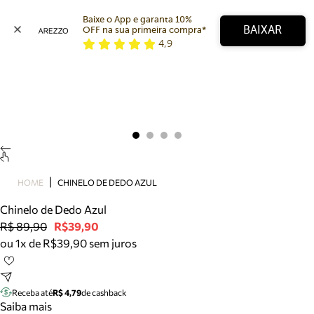
Baixe o App e garanta 10% 
BAIXAR
OFF na sua primeira compra* 
4,9
Arezzo
Favoritos
categorias sugeridas
Buscar produtos
Bota
Papete
Scarpin
Mocassim
Bolsa
HOME
CHINELO DE DEDO AZUL
Sapatilha
Chinelo de Dedo Azul
Tamanco
R$ 89,90
R$39,90
Tênis
ou 1x de R$39,90 sem juros
Mule
Rasteira
Precisa de ajuda?
Tire dúvidas sobre pedidos, devoluções e mais.
Receba até
R$ 4,79
de cashback
Saiba mais