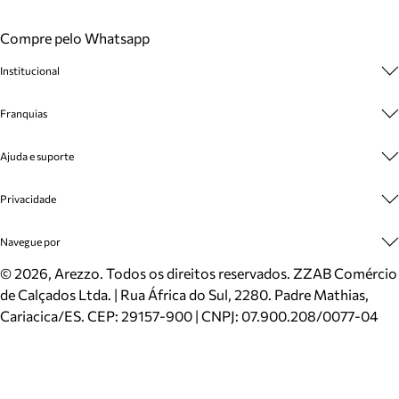
Compre pelo Whatsapp
Institucional
Sobre A Marca
Franquias
Cashback
Trabalhe Conosco
Multimarcas
Ajuda e suporte
Venda Corporativa
Plano de Negócio
Sustentabilidade
Seja Franqueado
Central de Atendimento
Privacidade
Mapa do Site
Cadastro
Benefícios
Entrega
Termos de Uso
Navegue por
Inverno
Meus Pedidos
Politica e Privacidade
Mundo Arezzo
Trocas e Devoluções
Sapatos
©
2026
, Arezzo. Todos os direitos reservados.
ZZAB Comércio
Cartão Presente
Bolsas
de Calçados Ltda. | Rua África do Sul, 2280. Padre Mathias,
Localizador de lojas
Scarpins
Cariacica/ES. CEP: 29157-900 | CNPJ: 07.900.208/0077-04
Sapatilhas
Mocassins
Tênis