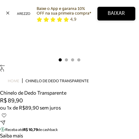
Baixe o App e garanta 10% 
BAIXAR
OFF na sua primeira compra* 
4,9
Arezzo
Favoritos
categorias sugeridas
Buscar produtos
Bota
Papete
Scarpin
Mocassim
Bolsa
HOME
CHINELO DE DEDO TRANSPARENTE
Sapatilha
Chinelo de Dedo Transparente
Tamanco
R$ 89,90
Tênis
ou 1x de R$89,90 sem juros
Mule
Rasteira
Precisa de ajuda?
Tire dúvidas sobre pedidos, devoluções e mais.
Receba até
R$ 10,79
de cashback
Saiba mais