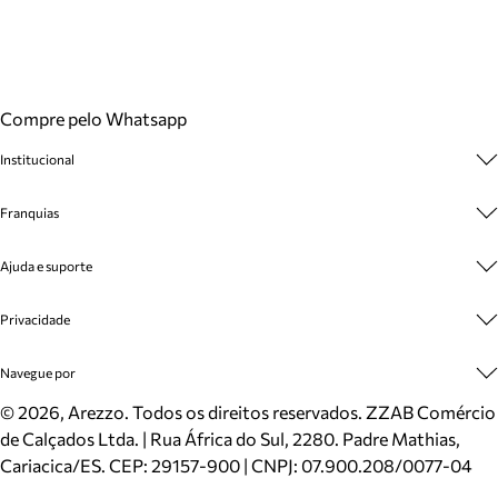
Compre pelo Whatsapp
Institucional
Sobre A Marca
Franquias
Cashback
Trabalhe Conosco
Multimarcas
Ajuda e suporte
Venda Corporativa
Plano de Negócio
Sustentabilidade
Seja Franqueado
Central de Atendimento
Privacidade
Mapa do Site
Cadastro
Benefícios
Entrega
Termos de Uso
Navegue por
Inverno
Meus Pedidos
Politica e Privacidade
Mundo Arezzo
Trocas e Devoluções
Sapatos
©
2026
, Arezzo. Todos os direitos reservados.
ZZAB Comércio
Cartão Presente
Bolsas
de Calçados Ltda. | Rua África do Sul, 2280. Padre Mathias,
Localizador de lojas
Scarpins
Cariacica/ES. CEP: 29157-900 | CNPJ: 07.900.208/0077-04
Sapatilhas