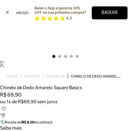
Baixe o App e garanta 10% 
BAIXAR
OFF na sua primeira compra* 
4,9
Arezzo
Favoritos
categorias sugeridas
Buscar produtos
Bota
Papete
Scarpin
Mocassim
Bolsa
C
HINELO DE DEDO AMARELO SQUARE BASICS
HOME
SAPATOS
SANDÁLIAS
Sapatilha
Chinelo de Dedo Amarelo Square Basics
Tamanco
R$ 69,90
Tênis
ou 1x de R$69,90 sem juros
Mule
Rasteira
Precisa de ajuda?
Tire dúvidas sobre pedidos, devoluções e mais.
Receba até
R$ 8,39
de cashback
Saiba mais