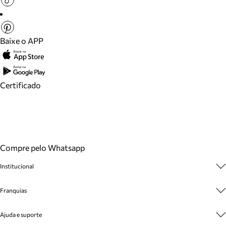
Baixe o APP
Certificado
Compre pelo Whatsapp
Institucional
Sobre A Marca
Franquias
Cashback
Trabalhe Conosco
Multimarcas
Ajuda e suporte
Venda Corporativa
Plano de Negócio