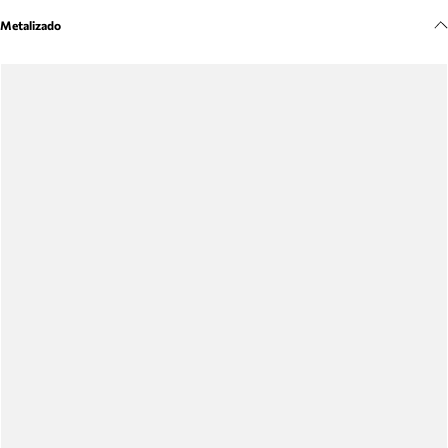
Meus pedidos
Metalizado
Acompanhe seus pedidos e solicite devoluções.