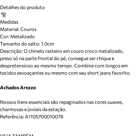
Detalhes do produto
Medidas
Material
:
Couros
Cor
:
Metalizado
Tamanho do salto:
1.0cm
Descrição:
O chinelo rasteiro em couro croco metalizado,
preso só na parte frontal do pé, consegue ser chique e
despretensioso ao mesmo tempo. Combine com longos em
tecidos esvoaçantes ou mesmo com seu short jeans favorito.
Achados Arezzo
Nossos itens essenciais são repaginados nas cores suaves,
charmosas e joviais da estação.
Referência:
A1105700010078
VEJA TAMBÉM