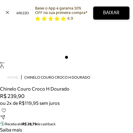
Baixe o App e garanta 10% 
BAIXAR
OFF na sua primeira compra* 
4,9
Arezzo
Favoritos
categorias sugeridas
Buscar produtos
Bota
Papete
Scarpin
Mocassim
Bolsa
HOME
CHINELO COURO CROCO H DOURADO
Sapatilha
Chinelo Couro Croco H Dourado
Tamanco
R$ 239,90
Tênis
ou 2x de R$119,95 sem juros
Mule
Rasteira
Precisa de ajuda?
Tire dúvidas sobre pedidos, devoluções e mais.
Receba até
R$ 28,79
de cashback
Saiba mais