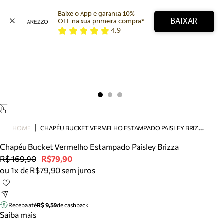
Baixe o App e garanta 10% 
BAIXAR
OFF na sua primeira compra* 
4,9
Arezzo
Favoritos
categorias sugeridas
Buscar produtos
Bota
Papete
Scarpin
Mocassim
Bolsa
C
HAPÉU BUCKET VERMELHO ESTAMPADO PAISLEY BRIZZA
HOME
Sapatilha
Chapéu Bucket Vermelho Estampado Paisley Brizza
Tamanco
R$ 169,90
R$79,90
Tênis
ou 1x de R$79,90 sem juros
Mule
Rasteira
Precisa de ajuda?
Tire dúvidas sobre pedidos, devoluções e mais.
Receba até
R$ 9,59
de cashback
Saiba mais