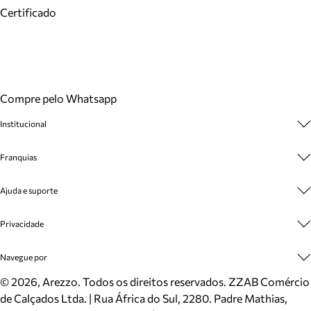
Certificado
Compre pelo Whatsapp
Institucional
Sobre A Marca
Franquias
Cashback
Trabalhe Conosco
Multimarcas
Ajuda e suporte
Venda Corporativa
Plano de Negócio
Sustentabilidade
Seja Franqueado
Central de Atendimento
Privacidade
Mapa do Site
Cadastro
Benefícios
Entrega
Termos de Uso
Navegue por
Inverno
Meus Pedidos
Politica e Privacidade
Mundo Arezzo
Trocas e Devoluções
Sapatos
©
2026
, Arezzo. Todos os direitos reservados.
ZZAB Comércio
Cartão Presente
Bolsas
de Calçados Ltda. | Rua África do Sul, 2280. Padre Mathias,