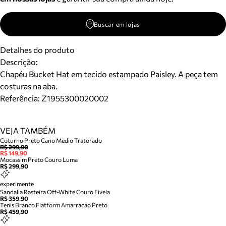
Buscar em lojas
Detalhes do produto
Descrição:
Chapéu Bucket Hat em tecido estampado Paisley. A peça tem
costuras na aba.
Referência:
Z1955300020002
VEJA TAMBÉM
Coturno Preto Cano Medio Tratorado
R$ 299,90
R$ 149,90
Mocassim Preto Couro Luma
R$ 299,90
experimente
Sandalia Rasteira Off-White Couro Fivela
R$ 359,90
Tenis Branco Flatform Amarracao Preto
R$ 459,90