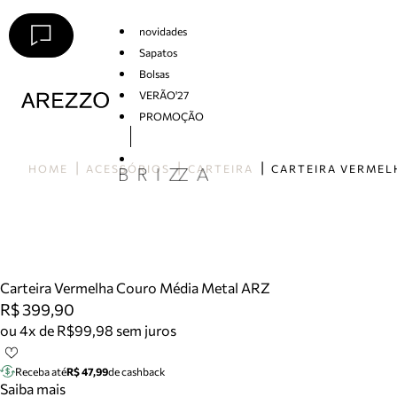
novidades
Sapatos
Bolsas
VERÃO'27
PROMOÇÃO
Arezzo
HOME
ACESSÓRIOS
CARTEIRA
Carteira Vermelha Couro Média Metal ARZ
R$ 399,90
ou 4x de R$99,98 sem juros
Receba até
R$ 47,99
de cashback
Saiba mais