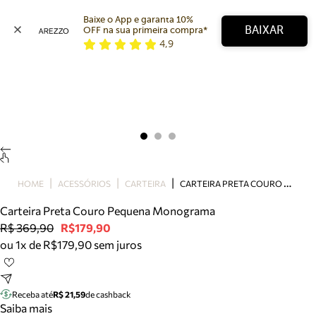
Baixe o App e garanta 10% 
BAIXAR
OFF na sua primeira compra* 
4,9
Arezzo
Favoritos
categorias sugeridas
Buscar produtos
Bota
Papete
Scarpin
Mocassim
Bolsa
C
ARTEIRA PRETA COURO PEQUENA MONOGRAMA
HOME
ACESSÓRIOS
CARTEIRA
Sapatilha
Carteira Preta Couro Pequena Monograma
Tamanco
R$ 369,90
R$179,90
Tênis
ou 1x de R$179,90 sem juros
Mule
Rasteira
Precisa de ajuda?
Tire dúvidas sobre pedidos, devoluções e mais.
Receba até
R$ 21,59
de cashback
Saiba mais