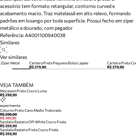
acessório tem formato retangular, contorno curved e
acabamento macio. Traz matelassê em alto relevo, formando
padrões em losango por toda superfície. Possui fecho em zíper
metálico e dourado, com pegador
Referência:
A4001100940038
Similares
Ver similares
 Zíper Metal
Carteira Preta Pequena Bolso Lapela
Carteira Preta C
R$ 279,90
R$ 379,90
VEJA TAMBÉM
Mocassim Preto Couro Luma
R$ 299,90
experimente
Coturno Preto Cano Medio Tratorado
R$ 299,90
R$ 149,90
Sandalia Rasteira Off-White Couro Fivela
R$ 359,90
Sandalia Rasteira Preta Couro Fivela
R$ 359,90