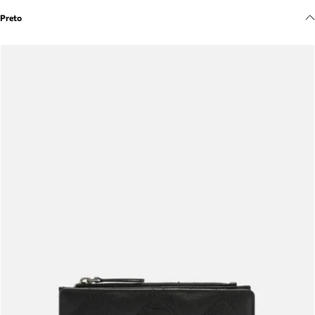
Meus pedidos
Preto
Acompanhe seus pedidos e solicite devoluções.