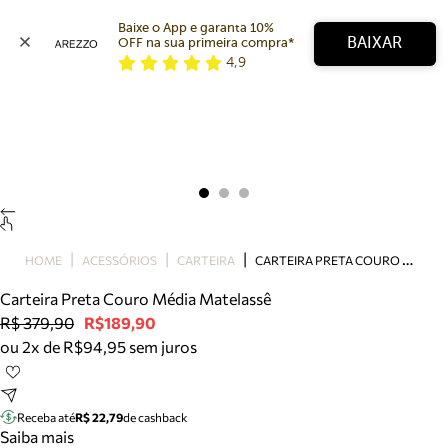
Baixe o App e garanta 10% 
BAIXAR
OFF na sua primeira compra* 
4,9
Arezzo
Favoritos
categorias sugeridas
Buscar produtos
Bota
Papete
Scarpin
Mocassim
Bolsa
C
ARTEIRA PRETA COURO MÉDIA MATELASSÊ
HOME
ACESSÓRIOS
CARTEIRA
Sapatilha
Carteira Preta Couro Média Matelassê
Tamanco
R$ 379,90
R$189,90
Tênis
ou 2x de R$94,95 sem juros
Mule
Rasteira
Precisa de ajuda?
Tire dúvidas sobre pedidos, devoluções e mais.
Receba até
R$ 22,79
de cashback
Saiba mais