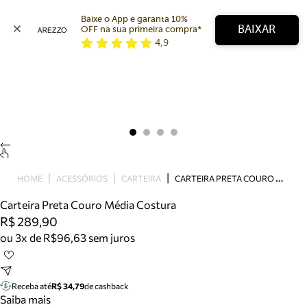
Baixe o App e garanta 10% 
BAIXAR
OFF na sua primeira compra* 
4,9
Arezzo
Favoritos
categorias sugeridas
Buscar produtos
Bota
Papete
Scarpin
Mocassim
Bolsa
C
ARTEIRA PRETA COURO MÉDIA COSTURA
HOME
ACESSÓRIOS
CARTEIRA
Sapatilha
Carteira Preta Couro Média Costura
Tamanco
R$ 289,90
Tênis
ou 3x de R$96,63 sem juros
Mule
Rasteira
Precisa de ajuda?
Tire dúvidas sobre pedidos, devoluções e mais.
Receba até
R$ 34,79
de cashback
Saiba mais