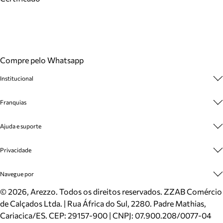
Compre pelo Whatsapp
Institucional
Sobre A Marca
Franquias
Cashback
Trabalhe Conosco
Multimarcas
Ajuda e suporte
Venda Corporativa
Plano de Negócio
Sustentabilidade
Seja Franqueado
Central de Atendimento
Privacidade
Mapa do Site
Cadastro
Benefícios
Entrega
Termos de Uso
Navegue por
Inverno
Meus Pedidos
Politica e Privacidade
Mundo Arezzo
Trocas e Devoluções
Sapatos
©
2026
, Arezzo. Todos os direitos reservados.
ZZAB Comércio
Cartão Presente
Bolsas
de Calçados Ltda. | Rua África do Sul, 2280. Padre Mathias,
Localizador de lojas
Scarpins
Cariacica/ES. CEP: 29157-900 | CNPJ: 07.900.208/0077-04