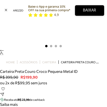
Baixe o App e garanta 10% 
BAIXAR
OFF na sua primeira compra* 
4,9
Arezzo
Favoritos
categorias sugeridas
Buscar produtos
Bota
Papete
Scarpin
Mocassim
Bolsa
C
ARTEIRA PRETA COURO CROCO PEQUENA METAL ID
HOME
ACESSÓRIOS
CARTEIRA
Sapatilha
Carteira Preta Couro Croco Pequena Metal ID
Tamanco
R$ 399,90
R$199,90
Tênis
ou 2x de R$99,95 sem juros
Mule
Rasteira
Precisa de ajuda?
Tire dúvidas sobre pedidos, devoluções e mais.
Receba até
R$ 23,99
de cashback
Saiba mais