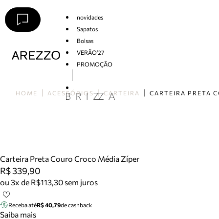
novidades
Sapatos
Bolsas
VERÃO'27
PROMOÇÃO
Arezzo
HOME
ACESSÓRIOS
CARTEIRA
Carteira Preta Couro Croco Média Zíper
R$ 339,90
ou 3x de R$113,30 sem juros
Receba até
R$ 40,79
de cashback
Saiba mais