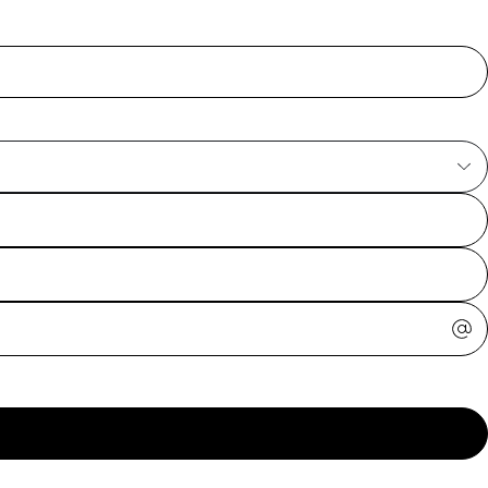
ajuda?
Tire dúvidas
sobre
pedidos,
devoluções e
mais.
Meus pedidos
Acompanhe
seus pedidos e
solicite
devoluções.