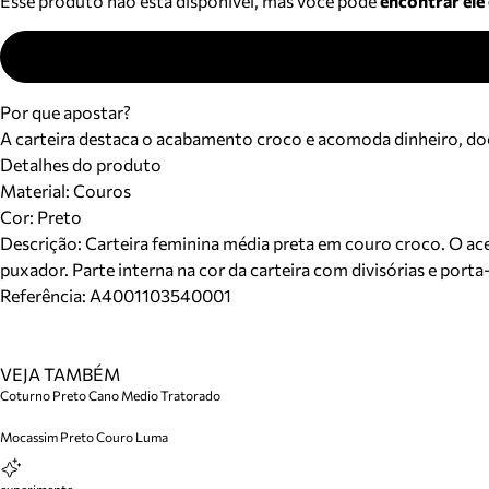
Esse produto não está disponível, mas você pode
encontrar ele
Por que apostar?
A carteira destaca o acabamento croco e acomoda dinheiro, docu
Detalhes do produto
Material
:
Couros
Cor
:
Preto
Descrição:
Carteira feminina média preta em couro croco. O ac
puxador. Parte interna na cor da carteira com divisórias e por
Referência:
A4001103540001
VEJA TAMBÉM
Coturno Preto Cano Medio Tratorado
Mocassim Preto Couro Luma