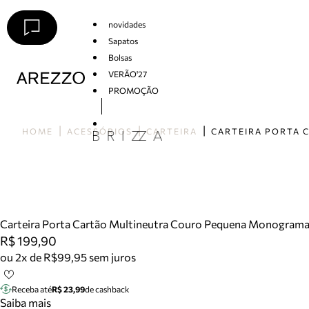
novidades
Sapatos
Bolsas
VERÃO'27
PROMOÇÃO
Arezzo
HOME
ACESSÓRIOS
CARTEIRA
Carteira Porta Cartão Multineutra Couro Pequena Monogram
R$ 199,90
ou 2x de R$99,95 sem juros
Receba até
R$ 23,99
de cashback
Saiba mais