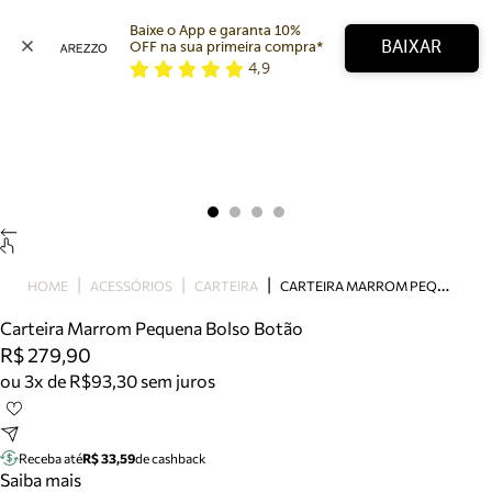
Baixe o App e garanta 10% 
BAIXAR
OFF na sua primeira compra* 
4,9
Arezzo
Favoritos
categorias sugeridas
Buscar produtos
Bota
Papete
Scarpin
Mocassim
Bolsa
C
ARTEIRA MARROM PEQUENA BOLSO BOTÃO
HOME
ACESSÓRIOS
CARTEIRA
Sapatilha
Carteira Marrom Pequena Bolso Botão
Tamanco
R$ 279,90
Tênis
ou 3x de R$93,30 sem juros
Mule
Rasteira
Precisa de ajuda?
Tire dúvidas sobre pedidos, devoluções e mais.
Receba até
R$ 33,59
de cashback
Saiba mais