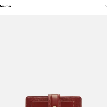
Meus pedidos
Marrom
Acompanhe seus pedidos e solicite devoluções.