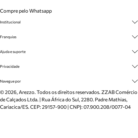
Compre pelo Whatsapp
Institucional
Sobre A Marca
Franquias
Cashback
Trabalhe Conosco
Multimarcas
Ajuda e suporte
Venda Corporativa
Plano de Negócio
Sustentabilidade
Seja Franqueado
Central de Atendimento
Privacidade
Mapa do Site
Cadastro
Benefícios
Entrega
Termos de Uso
Navegue por
Inverno
Meus Pedidos
Politica e Privacidade
Mundo Arezzo
Trocas e Devoluções
Sapatos
©
2026
, Arezzo. Todos os direitos reservados.
ZZAB Comércio
Cartão Presente
Bolsas
de Calçados Ltda. | Rua África do Sul, 2280. Padre Mathias,
Localizador de lojas
Scarpins
Cariacica/ES. CEP: 29157-900 | CNPJ: 07.900.208/0077-04
Sapatilhas
Mocassins
Tênis
Sandálias