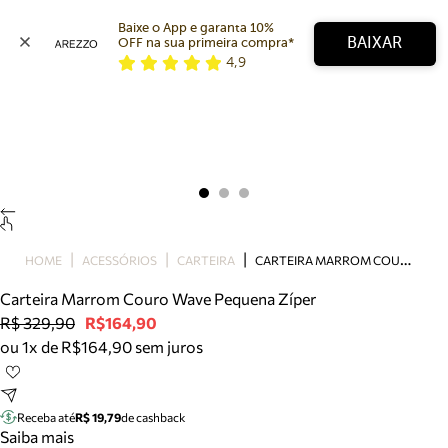
Baixe o App e garanta 10% 
BAIXAR
OFF na sua primeira compra* 
4,9
Arezzo
Favoritos
categorias sugeridas
Buscar produtos
Bota
Papete
Scarpin
Mocassim
Bolsa
C
ARTEIRA MARROM COURO WAVE PEQUENA ZÍPER
HOME
ACESSÓRIOS
CARTEIRA
Sapatilha
Carteira Marrom Couro Wave Pequena Zíper
Tamanco
R$ 329,90
R$164,90
Tênis
ou 1x de R$164,90 sem juros
Mule
Rasteira
Precisa de ajuda?
Tire dúvidas sobre pedidos, devoluções e mais.
Receba até
R$ 19,79
de cashback
Saiba mais