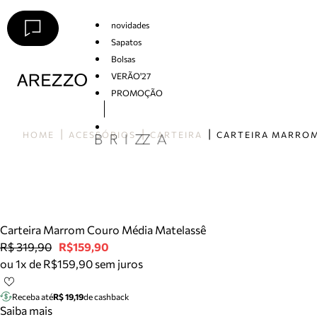
novidades
Sapatos
Bolsas
VERÃO'27
PROMOÇÃO
Arezzo
HOME
ACESSÓRIOS
CARTEIRA
Carteira Marrom Couro Média Matelassê
R$ 319,90
R$159,90
ou 1x de R$159,90 sem juros
Receba até
R$ 19,19
de cashback
Saiba mais