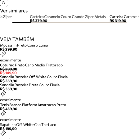
Ver similares
a Zíper
Carteira Caramelo Couro Grande Zíper Metais
Carteira Caramel
R$ 379,90
R$ 319,90
VEJA TAMBÉM
Mocassim Preto Couro Luma
R$ 299,90
experimente
Coturno Preto Cano Medio Tratorado
R$ 299,90
R$ 149,90
Sandalia Rasteira Off-White Couro Fivela
R$ 359,90
Sandalia Rasteira Preta Couro Fivela
R$ 359,90
experimente
Tenis Branco Flatform Amarracao Preto
R$ 459,90
experimente
Sapatilha Off-White Cap Toe Laco
R$ 199,90