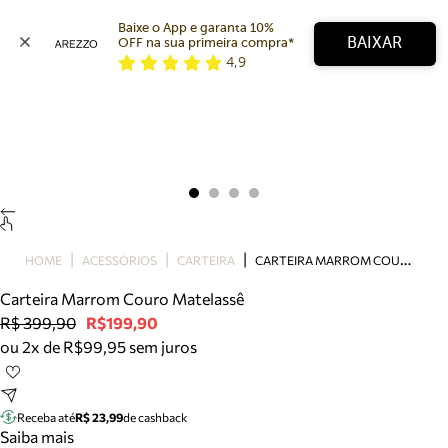
Baixe o App e garanta 10% 
BAIXAR
OFF na sua primeira compra* 
4,9
Arezzo
Favoritos
categorias sugeridas
Buscar produtos
Bota
Papete
Scarpin
Mocassim
Bolsa
C
ARTEIRA MARROM COURO MATELASSÊ
HOME
ACESSÓRIOS
CARTEIRA
Sapatilha
Carteira Marrom Couro Matelassê
Tamanco
R$ 399,90
R$199,90
Tênis
ou 2x de R$99,95 sem juros
Mule
Rasteira
Precisa de ajuda?
Tire dúvidas sobre pedidos, devoluções e mais.
Receba até
R$ 23,99
de cashback
Saiba mais