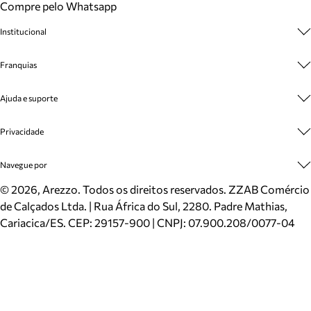
Compre pelo Whatsapp
Institucional
Sobre A Marca
Franquias
Cashback
Trabalhe Conosco
Multimarcas
Ajuda e suporte
Venda Corporativa
Plano de Negócio
Sustentabilidade
Seja Franqueado
Central de Atendimento
Privacidade
Mapa do Site
Cadastro
Benefícios
Entrega
Termos de Uso
Navegue por
Inverno
Meus Pedidos
Politica e Privacidade
Mundo Arezzo
Trocas e Devoluções
Sapatos
©
2026
, Arezzo. Todos os direitos reservados.
ZZAB Comércio
Cartão Presente
Bolsas
de Calçados Ltda. | Rua África do Sul, 2280. Padre Mathias,
Localizador de lojas
Scarpins
Cariacica/ES. CEP: 29157-900 | CNPJ: 07.900.208/0077-04
Sapatilhas
Mocassins
Tênis
Sandálias
Mules