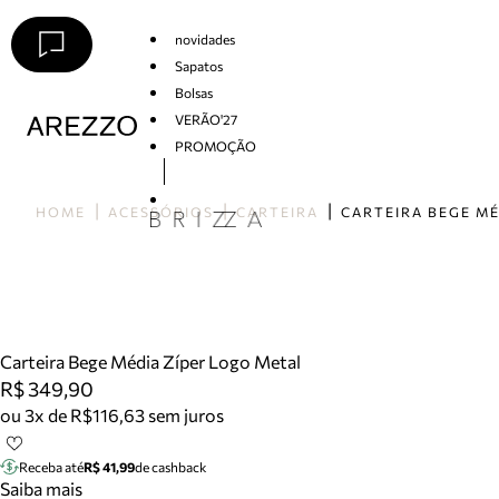
novidades
Sapatos
Bolsas
VERÃO'27
PROMOÇÃO
Arezzo
HOME
ACESSÓRIOS
CARTEIRA
Carteira Bege Média Zíper Logo Metal
R$ 349,90
ou 3x de R$116,63 sem juros
Receba até
R$ 41,99
de cashback
Saiba mais