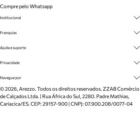
Compre pelo Whatsapp
Institucional
Sobre A Marca
Franquias
Cashback
Trabalhe Conosco
Multimarcas
Ajuda e suporte
Venda Corporativa
Plano de Negócio
Sustentabilidade
Seja Franqueado
Central de Atendimento
Privacidade
Mapa do Site
Cadastro
Benefícios
Entrega
Termos de Uso
Navegue por
Inverno
Meus Pedidos
Politica e Privacidade
Mundo Arezzo
Trocas e Devoluções
Sapatos
©
2026
, Arezzo. Todos os direitos reservados.
ZZAB Comércio
Cartão Presente
Bolsas
de Calçados Ltda. | Rua África do Sul, 2280. Padre Mathias,
Localizador de lojas
Scarpins
Cariacica/ES. CEP: 29157-900 | CNPJ: 07.900.208/0077-04
Sapatilhas
Mocassins
Tênis
Sandálias