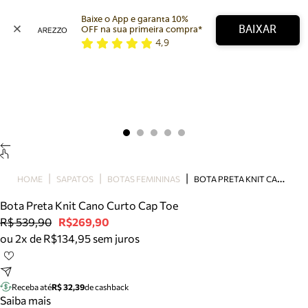
Baixe o App e garanta 10% 
BAIXAR
OFF na sua primeira compra* 
4,9
Arezzo
Favoritos
categorias sugeridas
Buscar produtos
Bota
Papete
Scarpin
Mocassim
Bolsa
B
OTA PRETA KNIT CANO CURTO CAP TOE
HOME
SAPATOS
BOTAS FEMININAS
Sapatilha
Bota Preta Knit Cano Curto Cap Toe
Tamanco
R$ 539,90
R$269,90
Tênis
ou 2x de R$134,95 sem juros
Mule
Rasteira
Precisa de ajuda?
Tire dúvidas sobre pedidos, devoluções e mais.
Receba até
R$ 32,39
de cashback
Saiba mais