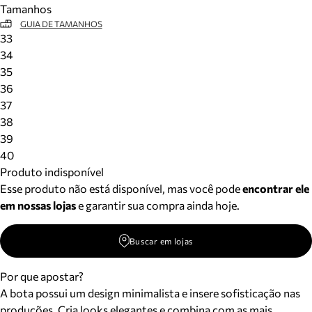
Tamanhos
Meus pedidos
GUIA DE TAMANHOS
Acompanhe seus pedidos e solicite devoluções.
33
34
35
36
37
38
39
40
Produto indisponível
Esse produto não está disponível, mas você pode
encontrar ele
em nossas lojas
e garantir sua compra ainda hoje.
Buscar em lojas
Por que apostar?
A bota possui um design minimalista e insere sofisticação nas
produções. Cria looks elegantes e combina com as mais