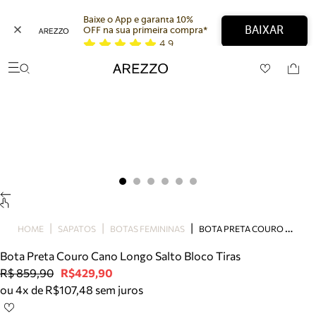
Baixe o App e garanta 10% 
BAIXAR
OFF na sua primeira compra* 
4,9
Arezzo
Favoritos
categorias sugeridas
Buscar produtos
Bota
Papete
Scarpin
Mocassim
Bolsa
Sapatilha
Tamanco
B
OTA PRETA COURO CANO LONGO SALTO BLOCO TIRAS
Tênis
HOME
SAPATOS
BOTAS FEMININAS
Mule
Bota Preta Couro Cano Longo Salto Bloco Tiras
Rasteira
R$ 859,90
R$429,90
Precisa de ajuda?
ou 4x de R$107,48 sem juros
Tire dúvidas sobre pedidos, devoluções e mais.