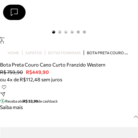
Arezzo
Favoritos
categorias sugeridas
Buscar produtos
Bota
B
OTA PRETA COURO CANO CURTO FRANZIDO WESTERN
HOME
SAPATOS
BOTAS FEMININAS
Papete
Scarpin
Bota Preta Couro Cano Curto Franzido Western
Mocassim
R$ 759,90
R$449,90
Bolsa
ou 4x de R$112,48 sem juros
Sapatilha
Tamanco
Tênis
Receba até
R$ 53,99
de cashback
Mule
Saiba mais
Rasteira
Precisa de ajuda?
Tire dúvidas sobre pedidos, devoluções e mais.