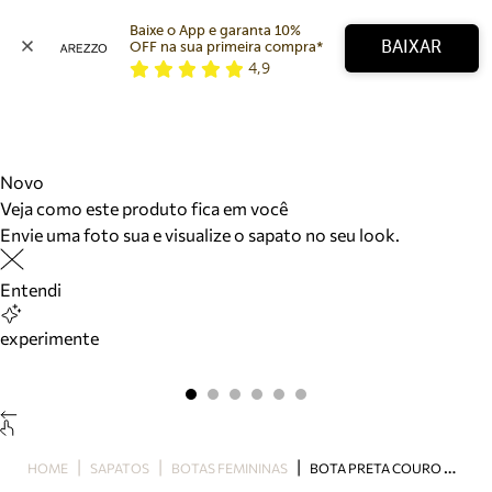
Baixe o App e garanta 10% 
BAIXAR
OFF na sua primeira compra* 
4,9
Arezzo
Favoritos
categorias sugeridas
Buscar produtos
Bota
Novo
Papete
Veja como este produto fica em você
Scarpin
Envie uma foto sua e visualize o sapato no seu look.
Mocassim
Bolsa
Entendi
Sapatilha
Tamanco
experimente
Tênis
Mule
Rasteira
Precisa de ajuda?
Tire dúvidas sobre pedidos, devoluções e mais.
B
OTA PRETA COURO CANO ALTO POLAINA SALTO BLOCO
HOME
SAPATOS
BOTAS FEMININAS