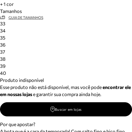
+ 1 cor
Tamanhos
GUIA DE TAMANHOS
33
34
35
36
37
38
39
40
Produto indisponível
Esse produto não está disponível, mas você pode
encontrar ele
em nossas lojas
e garantir sua compra ainda hoje.
Buscar em lojas
Por que apostar?
A bota que é a cara da temporada! Com salto fino e bico fino,