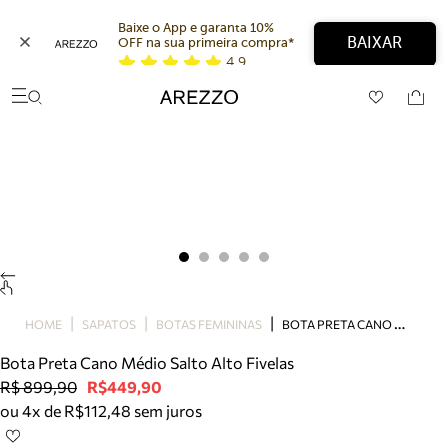
Baixe o App e garanta 10% 
BAIXAR
OFF na sua primeira compra* 
4,9
Arezzo
Favoritos
categorias sugeridas
Buscar produtos
Bota
Papete
Scarpin
Mocassim
Bolsa
Sapatilha
Tamanco
B
OTA PRETA CANO MÉDIO SALTO ALTO FIVELAS
Tênis
HOME
SAPATOS
BOTAS FEMININAS
Mule
Bota Preta Cano Médio Salto Alto Fivelas
Rasteira
R$ 899,90
R$449,90
Precisa de ajuda?
ou 4x de R$112,48 sem juros
Tire dúvidas sobre pedidos, devoluções e mais.