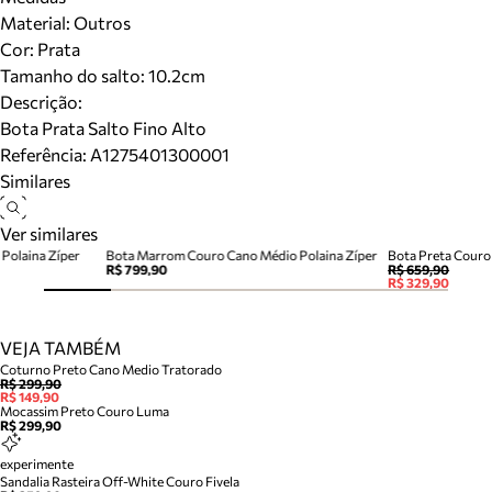
Material
:
Outros
Cor
:
Prata
Tamanho do salto:
10.2cm
Descrição:
Bota Prata Salto Fino Alto
Referência:
A1275401300001
Similares
Ver similares
Polaina Zíper
Bota Marrom Couro Cano Médio Polaina Zíper
Bota Preta Couro
R$ 799,90
R$ 659,90
R$ 329,90
VEJA TAMBÉM
Coturno Preto Cano Medio Tratorado
R$ 299,90
R$ 149,90
Mocassim Preto Couro Luma
R$ 299,90
experimente
Sandalia Rasteira Off-White Couro Fivela