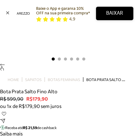
Baixe o App e garanta 10% 
BAIXAR
OFF na sua primeira compra* 
4,9
Arezzo
Favoritos
categorias sugeridas
Buscar produtos
Bota
Papete
Scarpin
Mocassim
Bolsa
B
OTA PRATA SALTO FINO ALTO
HOME
SAPATOS
BOTAS FEMININAS
Sapatilha
Bota Prata Salto Fino Alto
Tamanco
R$ 599,90
R$179,90
Tênis
ou 1x de R$179,90 sem juros
Mule
Rasteira
Precisa de ajuda?
Tire dúvidas sobre pedidos, devoluções e mais.
Receba até
R$ 21,59
de cashback
Saiba mais