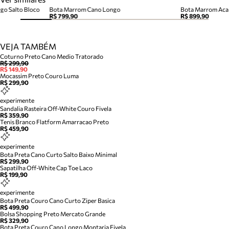
o Salto Bloco
Bota Marrom Cano Longo
R$ 799,90
R$ 899,90
VEJA TAMBÉM
Coturno Preto Cano Medio Tratorado
R$ 299,90
R$ 149,90
Mocassim Preto Couro Luma
R$ 299,90
experimente
Sandalia Rasteira Off-White Couro Fivela
R$ 359,90
Tenis Branco Flatform Amarracao Preto
R$ 459,90
experimente
Bota Preta Cano Curto Salto Baixo Minimal
R$ 299,90
Sapatilha Off-White Cap Toe Laco
R$ 199,90
experimente
Bota Preta Couro Cano Curto Ziper Basica
R$ 499,90
Bolsa Shopping Preto Mercato Grande
R$ 329,90
Bota Preta Couro Cano Longo Montaria Fivela