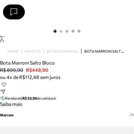
Arezzo
Favoritos
categorias sugeridas
Buscar produtos
Bota
B
OTA MARROM SALTO BLOCO
HOME
SAPATOS
BOTAS FEMININAS
Papete
Scarpin
Bota Marrom Salto Bloco
Mocassim
R$ 899,90
R$449,90
Bolsa
ou 4x de R$112,48 sem juros
Sapatilha
Tamanco
Tênis
Receba até
R$ 53,99
de cashback
Mule
Saiba mais
Rasteira
Marrom
Precisa de ajuda?
Tire dúvidas sobre pedidos, devoluções e mais.