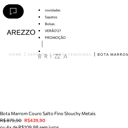
novidades
Sapatos
Bolsas
VERÃO'27
PROMOÇÃO
Arezzo
HOME
SAPATOS
BOTAS FEMININAS
Bota Marrom Couro Salto Fino Slouchy Metais
R$ 879,90
R$439,90
ou 4x de R$109,98 sem juros