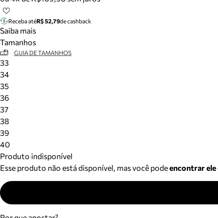
Receba até
R$ 52,79
de cashback
Saiba mais
Tamanhos
GUIA DE TAMANHOS
33
34
35
36
37
38
39
40
Produto indisponível
Esse produto não está disponível, mas você pode
encontrar ele
Por que apostar?