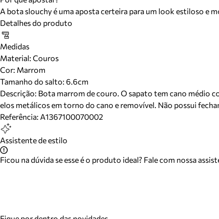
A bota slouchy é uma aposta certeira para um look estiloso e 
Detalhes do produto
Medidas
Material
:
Couros
Cor
:
Marrom
Tamanho do salto:
6.6cm
Descrição:
Bota marrom de couro. O sapato tem cano médio com 
elos metálicos em torno do cano e removível. Não possui fech
Referência:
A1367100070002
Assistente de estilo
Ficou na dúvida se esse é o produto ideal? Fale com nossa assis
Fique por dentro das novidades