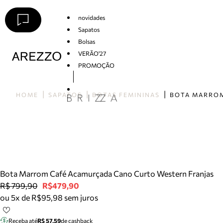
novidades
Sapatos
Bolsas
VERÃO'27
PROMOÇÃO
Arezzo
HOME
SAPATOS
BOTAS FEMININAS
Bota Marrom Café Acamurçada Cano Curto Western Franjas
R$ 799,90
R$479,90
ou 5x de R$95,98 sem juros
Receba até
R$ 57,59
de cashback