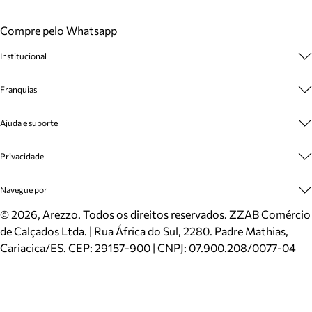
Compre pelo Whatsapp
Institucional
Sobre A Marca
Franquias
Cashback
Trabalhe Conosco
Multimarcas
Ajuda e suporte
Venda Corporativa
Plano de Negócio
Sustentabilidade
Seja Franqueado
Central de Atendimento
Privacidade
Mapa do Site
Cadastro
Benefícios
Entrega
Termos de Uso
Navegue por
Inverno
Meus Pedidos
Politica e Privacidade
Mundo Arezzo
Trocas e Devoluções
Sapatos
©
2026
, Arezzo. Todos os direitos reservados.
ZZAB Comércio
Cartão Presente
Bolsas
de Calçados Ltda. | Rua África do Sul, 2280. Padre Mathias,
Localizador de lojas
Scarpins
Cariacica/ES. CEP: 29157-900 | CNPJ: 07.900.208/0077-04
Sapatilhas
Mocassins
Tênis