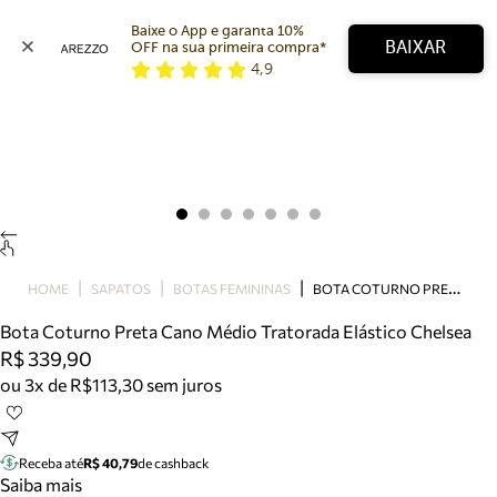
Baixe o App e garanta 10% 
BAIXAR
OFF na sua primeira compra* 
4,9
Arezzo
Favoritos
categorias sugeridas
Buscar produtos
Bota
Papete
Scarpin
Mocassim
Bolsa
B
OTA COTURNO PRETA CANO MÉDIO TRATORADA ELÁSTICO CHELSEA
HOME
SAPATOS
BOTAS FEMININAS
Sapatilha
Bota Coturno Preta Cano Médio Tratorada Elástico Chelsea
Tamanco
R$ 339,90
Tênis
ou 3x de R$113,30 sem juros
Mule
Rasteira
Precisa de ajuda?
Tire dúvidas sobre pedidos, devoluções e mais.
Receba até
R$ 40,79
de cashback
Saiba mais