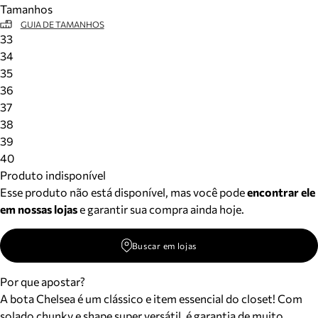
Tamanhos
Meus pedidos
GUIA DE TAMANHOS
Acompanhe seus pedidos e solicite devoluções.
33
34
35
36
37
38
39
40
Produto indisponível
Esse produto não está disponível, mas você pode
encontrar ele
em nossas lojas
e garantir sua compra ainda hoje.
Buscar em lojas
Por que apostar?
A bota Chelsea é um clássico e item essencial do closet! Com
solado chunky e shape super versátil, é garantia de muito