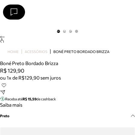
Arezzo
Favoritos
categorias sugeridas
Buscar produtos
Bota
HOME
ACESSÓRIOS
BONÉ PRETO BORDADO BRIZZA
Papete
Scarpin
Boné Preto Bordado Brizza
Mocassim
R$ 129,90
Bolsa
ou 1x de R$129,90 sem juros
Sapatilha
Tamanco
Tênis
Receba até
R$ 15,59
de cashback
Mule
Saiba mais
Rasteira
Preto
Precisa de ajuda?
Tire dúvidas sobre pedidos, devoluções e mais.