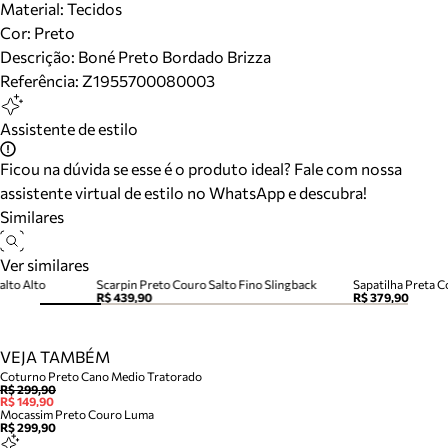
Material
:
Tecidos
Cor
:
Preto
Descrição:
Boné Preto Bordado Brizza
Referência:
Z1955700080003
Assistente de estilo
Ficou na dúvida se esse é o produto ideal? Fale com nossa
assistente virtual de estilo no WhatsApp e descubra!
Similares
Ver similares
alto Alto
Scarpin Preto Couro Salto Fino Slingback
Sapatilha Preta C
R$ 439,90
R$ 379,90
VEJA TAMBÉM
Coturno Preto Cano Medio Tratorado
R$ 299,90
R$ 149,90
Mocassim Preto Couro Luma
R$ 299,90