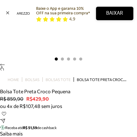
Baixe o App e garanta 10% 
BAIXAR
OFF na sua primeira compra* 
4,9
Arezzo
Favoritos
categorias sugeridas
Buscar produtos
Bota
Papete
Scarpin
Mocassim
Bolsa
B
OLSA TOTE PRETA CROCO PEQUENA
HOME
BOLSAS
BOLSAS TOTE
Sapatilha
Bolsa Tote Preta Croco Pequena
Tamanco
R$ 859,90
R$429,90
Tênis
ou 4x de R$107,48 sem juros
Mule
Rasteira
Precisa de ajuda?
Tire dúvidas sobre pedidos, devoluções e mais.
Receba até
R$ 51,59
de cashback
Saiba mais