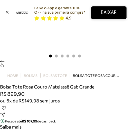
Baixe o App e garanta 10% 
BAIXAR
OFF na sua primeira compra* 
4,9
Arezzo
Favoritos
categorias sugeridas
Buscar produtos
Bota
Papete
Scarpin
Mocassim
Bolsa
B
OLSA TOTE ROSA COURO MATELASSÊ GAB GRANDE
HOME
BOLSAS
BOLSAS TOTE
Sapatilha
Bolsa Tote Rosa Couro Matelassê Gab Grande
Tamanco
R$ 899,90
Tênis
ou 6x de R$149,98 sem juros
Mule
Rasteira
Precisa de ajuda?
Tire dúvidas sobre pedidos, devoluções e mais.
Receba até
R$ 107,99
de cashback
Saiba mais