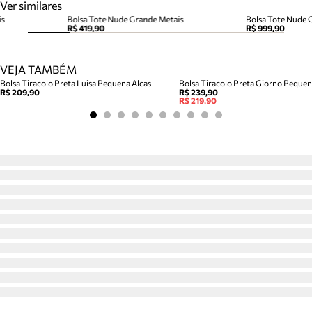
Ver similares
is
Bolsa Tote Nude Grande Metais
Bolsa Tote Nude 
R$ 419,90
R$ 999,90
VEJA TAMBÉM
Bolsa Tiracolo Preta Luisa Pequena Alcas
Bolsa Tiracolo Preta Giorno Peque
R$ 209,90
R$ 239,90
R$ 219,90