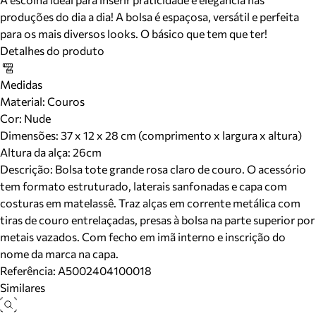
produções do dia a dia! A bolsa é espaçosa, versátil e perfeita
para os mais diversos looks. O básico que tem que ter!
Detalhes do produto
Medidas
Material
:
Couros
Cor
:
Nude
Dimensões:
37 x 12 x 28 cm (comprimento x largura x altura)
Altura da alça:
26
cm
Descrição:
Bolsa tote grande rosa claro de couro. O acessório
tem formato estruturado, laterais sanfonadas e capa com
costuras em matelassê. Traz alças em corrente metálica com
tiras de couro entrelaçadas, presas à bolsa na parte superior por
metais vazados. Com fecho em imã interno e inscrição do
nome da marca na capa.
Referência:
A5002404100018
Similares