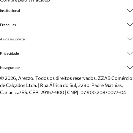
Institucional
Sobre A Marca
Franquias
Cashback
Trabalhe Conosco
Multimarcas
Ajuda e suporte
Venda Corporativa
Plano de Negócio
Sustentabilidade
Seja Franqueado
Central de Atendimento
Privacidade
Mapa do Site
Cadastro
Benefícios
Entrega
Termos de Uso
Navegue por
Inverno
Meus Pedidos
Politica e Privacidade
Mundo Arezzo
Trocas e Devoluções
Sapatos
©
2026
, Arezzo. Todos os direitos reservados.
ZZAB Comércio
Cartão Presente
Bolsas
de Calçados Ltda. | Rua África do Sul, 2280. Padre Mathias,
Localizador de lojas
Scarpins
Cariacica/ES. CEP: 29157-900 | CNPJ: 07.900.208/0077-04
Sapatilhas
Mocassins
Tênis
Sandálias
Mules