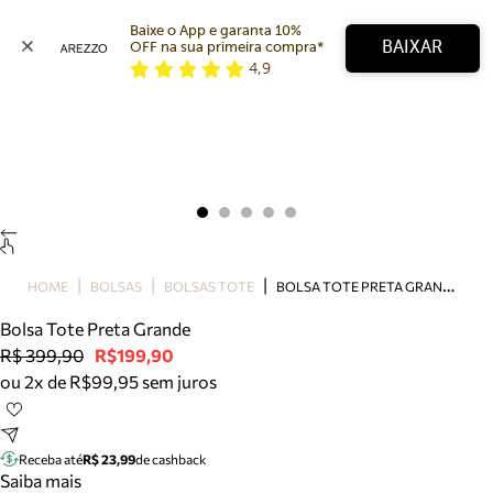
Baixe o App e garanta 10% 
BAIXAR
OFF na sua primeira compra* 
4,9
Arezzo
Favoritos
categorias sugeridas
Buscar produtos
Bota
Papete
Scarpin
Mocassim
Bolsa
B
OLSA TOTE PRETA GRANDE
HOME
BOLSAS
BOLSAS TOTE
Sapatilha
Bolsa Tote Preta Grande
Tamanco
R$ 399,90
R$199,90
Tênis
ou 2x de R$99,95 sem juros
Mule
Rasteira
Precisa de ajuda?
Tire dúvidas sobre pedidos, devoluções e mais.
Receba até
R$ 23,99
de cashback
Saiba mais