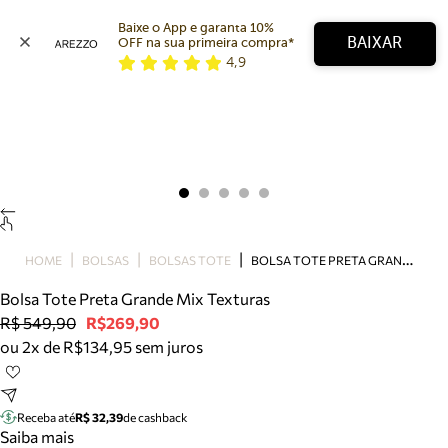
Baixe o App e garanta 10% 
BAIXAR
OFF na sua primeira compra* 
4,9
Arezzo
Favoritos
categorias sugeridas
Buscar produtos
Bota
Papete
Scarpin
Mocassim
Bolsa
B
OLSA TOTE PRETA GRANDE MIX TEXTURAS
HOME
BOLSAS
BOLSAS TOTE
Sapatilha
Bolsa Tote Preta Grande Mix Texturas
Tamanco
R$ 549,90
R$269,90
Tênis
ou 2x de R$134,95 sem juros
Mule
Rasteira
Precisa de ajuda?
Tire dúvidas sobre pedidos, devoluções e mais.
Receba até
R$ 32,39
de cashback
Saiba mais