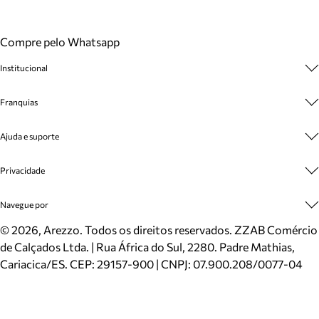
Compre pelo Whatsapp
Institucional
Sobre A Marca
Franquias
Cashback
Trabalhe Conosco
Multimarcas
Ajuda e suporte
Venda Corporativa
Plano de Negócio
Sustentabilidade
Seja Franqueado
Central de Atendimento
Privacidade
Mapa do Site
Cadastro
Benefícios
Entrega
Termos de Uso
Navegue por
Inverno
Meus Pedidos
Politica e Privacidade
Mundo Arezzo
Trocas e Devoluções
Sapatos
©
2026
, Arezzo. Todos os direitos reservados.
ZZAB Comércio
Cartão Presente
Bolsas
de Calçados Ltda. | Rua África do Sul, 2280. Padre Mathias,
Localizador de lojas
Scarpins
Cariacica/ES. CEP: 29157-900 | CNPJ: 07.900.208/0077-04
Sapatilhas
Mocassins
Tênis