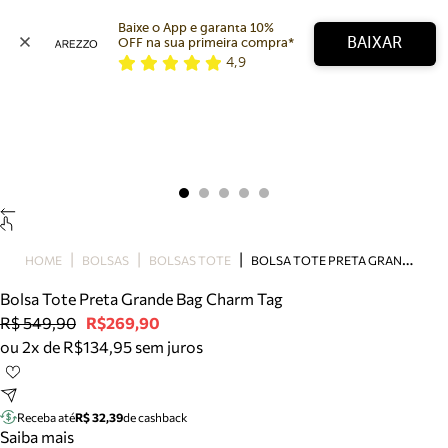
Baixe o App e garanta 10% 
BAIXAR
OFF na sua primeira compra* 
4,9
Arezzo
Favoritos
categorias sugeridas
Buscar produtos
Bota
Papete
Scarpin
Mocassim
Bolsa
B
OLSA TOTE PRETA GRANDE BAG CHARM TAG
HOME
BOLSAS
BOLSAS TOTE
Sapatilha
Bolsa Tote Preta Grande Bag Charm Tag
Tamanco
R$ 549,90
R$269,90
Tênis
ou 2x de R$134,95 sem juros
Mule
Rasteira
Precisa de ajuda?
Tire dúvidas sobre pedidos, devoluções e mais.
Receba até
R$ 32,39
de cashback
Saiba mais