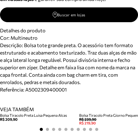
Buscar em lojas
Detalhes do produto
Cor
:
Multineutro
Descrição:
Bolsa tote grande preta. O acessório tem formato
estruturado e acabamento texturizado. Traz duas alças de mão
e alça lateral longa regulável. Possui divisória interna e fecho
superior em zíper. Detalhe em faixa lisa com nome da marca na
capa frontal. Conta ainda com bag charm em tira, com
enrolados, pedras e metais dourados.
Referência:
A5002309400001
VEJA TAMBÉM
Bolsa Tiracolo Preta Luisa Pequena Alcas
Bolsa Tiracolo Preta Giorno Peque
R$ 209,90
R$ 239,90
R$ 219,90