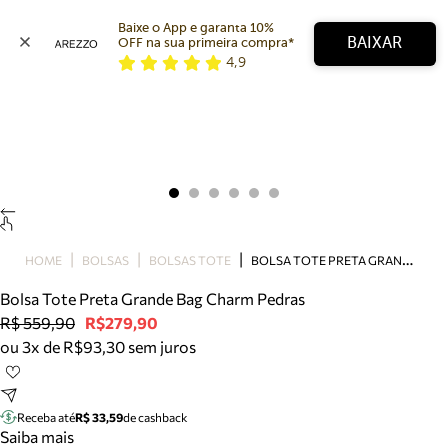
Baixe o App e garanta 10% 
BAIXAR
OFF na sua primeira compra* 
4,9
Arezzo
Favoritos
categorias sugeridas
Buscar produtos
Bota
Papete
Scarpin
Mocassim
Bolsa
B
OLSA TOTE PRETA GRANDE BAG CHARM PEDRAS
HOME
BOLSAS
BOLSAS TOTE
Sapatilha
Bolsa Tote Preta Grande Bag Charm Pedras
Tamanco
R$ 559,90
R$279,90
Tênis
ou 3x de R$93,30 sem juros
Mule
Rasteira
Precisa de ajuda?
Tire dúvidas sobre pedidos, devoluções e mais.
Receba até
R$ 33,59
de cashback
Saiba mais