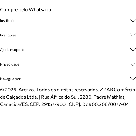
Compre pelo Whatsapp
Institucional
Sobre A Marca
Franquias
Cashback
Trabalhe Conosco
Multimarcas
Ajuda e suporte
Venda Corporativa
Plano de Negócio
Sustentabilidade
Seja Franqueado
Central de Atendimento
Privacidade
Mapa do Site
Cadastro
Benefícios
Entrega
Termos de Uso
Navegue por
Inverno
Meus Pedidos
Politica e Privacidade
Mundo Arezzo
Trocas e Devoluções
Sapatos
©
2026
, Arezzo. Todos os direitos reservados.
ZZAB Comércio
Cartão Presente
Bolsas
de Calçados Ltda. | Rua África do Sul, 2280. Padre Mathias,
Localizador de lojas
Scarpins
Cariacica/ES. CEP: 29157-900 | CNPJ: 07.900.208/0077-04
Sapatilhas
Mocassins
Tênis
Sandálias