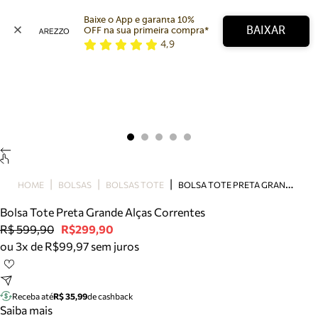
Baixe o App e garanta 10% 
BAIXAR
OFF na sua primeira compra* 
4,9
Arezzo
Favoritos
categorias sugeridas
Buscar produtos
Bota
Papete
Scarpin
Mocassim
Bolsa
B
OLSA TOTE PRETA GRANDE ALÇAS CORRENTES
HOME
BOLSAS
BOLSAS TOTE
Sapatilha
Bolsa Tote Preta Grande Alças Correntes
Tamanco
R$ 599,90
R$299,90
Tênis
ou 3x de R$99,97 sem juros
Mule
Rasteira
Precisa de ajuda?
Tire dúvidas sobre pedidos, devoluções e mais.
Receba até
R$ 35,99
de cashback
Saiba mais