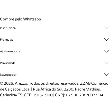
Compre pelo Whatsapp
Institucional
Sobre A Marca
Franquias
Cashback
Trabalhe Conosco
Multimarcas
Ajuda e suporte
Venda Corporativa
Plano de Negócio
Sustentabilidade
Seja Franqueado
Central de Atendimento
Privacidade
Mapa do Site
Cadastro
Benefícios
Entrega
Termos de Uso
Navegue por
Inverno
Meus Pedidos
Politica e Privacidade
Mundo Arezzo
Trocas e Devoluções
Sapatos
©
2026
, Arezzo. Todos os direitos reservados.
ZZAB Comércio
Cartão Presente
Bolsas
de Calçados Ltda. | Rua África do Sul, 2280. Padre Mathias,
Localizador de lojas
Scarpins
Cariacica/ES. CEP: 29157-900 | CNPJ: 07.900.208/0077-04
Sapatilhas
Mocassins