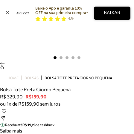
Baixe o App e garanta 10% 
BAIXAR
OFF na sua primeira compra* 
4,9
Arezzo
Favoritos
categorias sugeridas
Buscar produtos
Bota
Papete
Scarpin
Mocassim
Bolsa
HOME
BOLSAS
BOLSA TOTE PRETA GIORNO PEQUENA
Sapatilha
Bolsa Tote Preta Giorno Pequena
Tamanco
R$ 329,90
R$159,90
Tênis
ou 1x de R$159,90 sem juros
Mule
Rasteira
Precisa de ajuda?
Tire dúvidas sobre pedidos, devoluções e mais.
Receba até
R$ 19,19
de cashback
Saiba mais