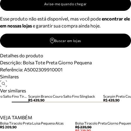
Avise-me quando chegar
Esse produto não está disponível, mas você pode
encontrar ele
em nossas lojas
e garantir sua compra ainda hoje.
Buscar em lojas
Detalhes do produto
Descrição:
Bolsa Tote Preta Giorno Pequena
Referência:
A5002309910001
Similares
Ver similares
Tamanco Thong Marrom Couro Salto Fino Tira Dedo
Scarpin Branco Couro Salto Fino Slingback
Scarpin Preto Cou
R$ 439,90
R$ 439,90
VEJA TAMBÉM
Bolsa Tiracolo Preta Luisa Pequena Alcas
Bolsa Tiracolo Preta Giorno Peque
R$ 209,90
R$ 239,90
R$ 219,90