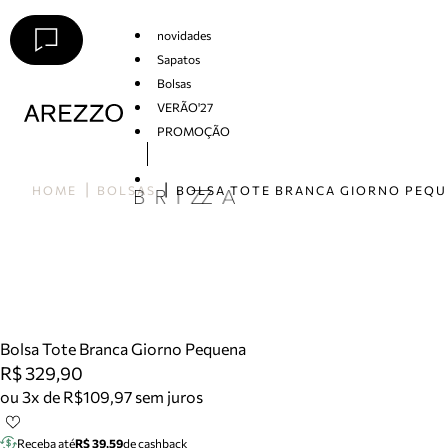
novidades
Sapatos
Bolsas
VERÃO'27
PROMOÇÃO
Arezzo
HOME
BOLSAS
BOLSA TOTE BRANCA GIORNO PEQ
Bolsa Tote Branca Giorno Pequena
R$ 329,90
ou 3x de R$109,97 sem juros
Receba até
R$ 39,59
de cashback