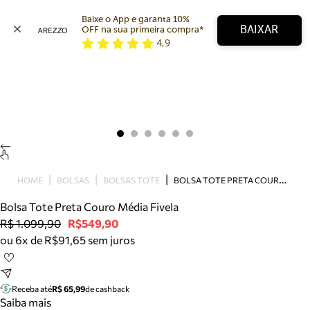
Baixe o App e garanta 10% 
BAIXAR
OFF na sua primeira compra* 
4,9
Arezzo
Favoritos
categorias sugeridas
Buscar produtos
Bota
Papete
Scarpin
Mocassim
Bolsa
B
OLSA TOTE PRETA COURO MÉDIA FIVELA
HOME
BOLSAS
BOLSAS TOTE
Sapatilha
Bolsa Tote Preta Couro Média Fivela
Tamanco
R$ 1.099,90
R$549,90
Tênis
ou 6x de R$91,65 sem juros
Mule
Rasteira
Precisa de ajuda?
Tire dúvidas sobre pedidos, devoluções e mais.
Receba até
R$ 65,99
de cashback
Saiba mais