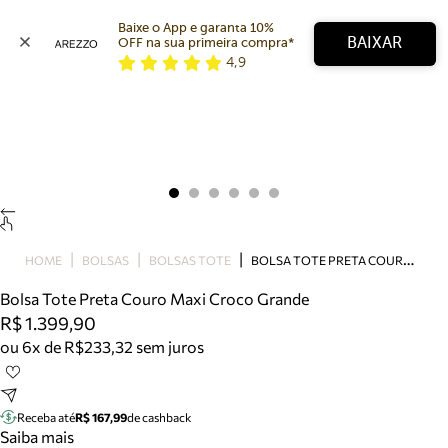
Baixe o App e garanta 10% 
BAIXAR
OFF na sua primeira compra* 
4,9
Arezzo
Favoritos
categorias sugeridas
Buscar produtos
Bota
Papete
Scarpin
Mocassim
Bolsa
B
OLSA TOTE PRETA COURO MAXI CROCO GRANDE
HOME
BOLSAS
BOLSAS TOTE
Sapatilha
Bolsa Tote Preta Couro Maxi Croco Grande
Tamanco
R$ 1.399,90
Tênis
ou 6x de R$233,32 sem juros
Mule
Rasteira
Precisa de ajuda?
Tire dúvidas sobre pedidos, devoluções e mais.
Receba até
R$ 167,99
de cashback
Saiba mais