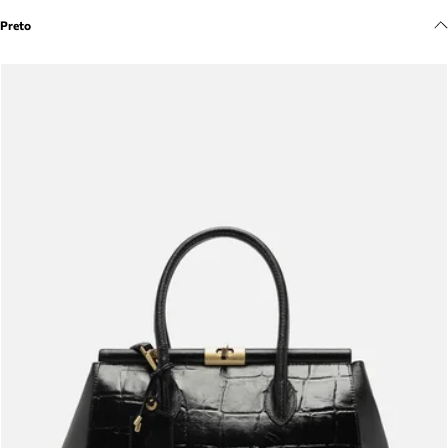
Meus pedidos
Preto
Acompanhe seus pedidos e solicite devoluções.