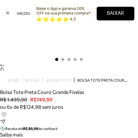
Baixe o App e garanta 10% 
BAIXAR
OFF na sua primeira compra* 
4,9
Arezzo
Favoritos
categorias sugeridas
Buscar produtos
Bota
Papete
Scarpin
Mocassim
Bolsa
B
OLSA TOTE PRETA COURO GRANDE FIVELAS
HOME
BOLSAS
BOLSAS TOTE
Sapatilha
Bolsa Tote Preta Couro Grande Fivelas
Tamanco
R$ 1.499,90
R$749,90
Tênis
ou 6x de R$124,98 sem juros
Mule
Rasteira
Precisa de ajuda?
Tire dúvidas sobre pedidos, devoluções e mais.
Receba até
R$ 89,99
de cashback
Saiba mais