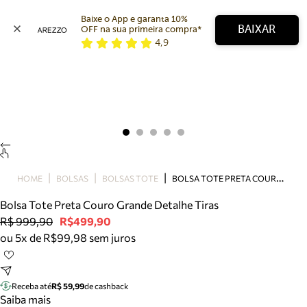
Baixe o App e garanta 10% 
BAIXAR
OFF na sua primeira compra* 
4,9
Arezzo
Favoritos
categorias sugeridas
Buscar produtos
Bota
Papete
Scarpin
Mocassim
Bolsa
B
OLSA TOTE PRETA COURO GRANDE DETALHE TIRAS
HOME
BOLSAS
BOLSAS TOTE
Sapatilha
Bolsa Tote Preta Couro Grande Detalhe Tiras
Tamanco
R$ 999,90
R$499,90
Tênis
ou 5x de R$99,98 sem juros
Mule
Rasteira
Precisa de ajuda?
Tire dúvidas sobre pedidos, devoluções e mais.
Receba até
R$ 59,99
de cashback
Saiba mais