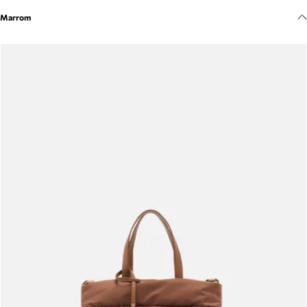
Meus pedidos
Marrom
Acompanhe seus pedidos e solicite devoluções.