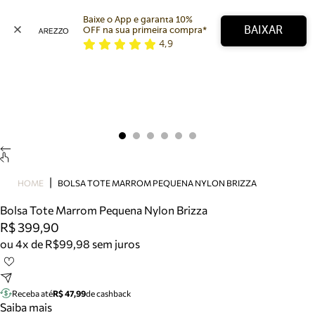
Baixe o App e garanta 10% 
BAIXAR
OFF na sua primeira compra* 
4,9
Arezzo
Favoritos
categorias sugeridas
Buscar produtos
Bota
Papete
Scarpin
Mocassim
Bolsa
HOME
BOLSA TOTE MARROM PEQUENA NYLON BRIZZA
Sapatilha
Bolsa Tote Marrom Pequena Nylon Brizza
Tamanco
R$ 399,90
Tênis
ou 4x de R$99,98 sem juros
Mule
Rasteira
Precisa de ajuda?
Tire dúvidas sobre pedidos, devoluções e mais.
Receba até
R$ 47,99
de cashback
Saiba mais