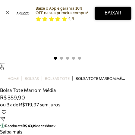
Baixe o App e garanta 10% 
BAIXAR
OFF na sua primeira compra* 
4,9
Arezzo
Favoritos
categorias sugeridas
Buscar produtos
Bota
Papete
Scarpin
Mocassim
Bolsa
B
OLSA TOTE MARROM MÉDIA
HOME
BOLSAS
BOLSAS TOTE
Sapatilha
Bolsa Tote Marrom Média
Tamanco
R$ 359,90
Tênis
ou 3x de R$119,97 sem juros
Mule
Rasteira
Precisa de ajuda?
Tire dúvidas sobre pedidos, devoluções e mais.
Receba até
R$ 43,19
de cashback
Saiba mais