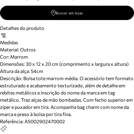
Buscar em lojas
Detalhes do produto
Medidas
Material
:
Outros
Cor
:
Marrom
Dimensões:
30 x 12 x 20 cm (comprimento x largura x altura)
Altura da alça:
54
cm
Descrição:
Bolsa tote marrom média. O acessório tem formato
estruturado e acabamento texturizado, além de detalhe em
rebites metálicos e inscrição do nome da marca em tag
metálico. Traz alças de mão bombadas. Com fecho superior em
zíper e puxador em tira. Acompanha bag charm com nome da
marca e preso à bolsa por tira fina.
Referência:
A5002902470002