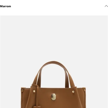
Meus pedidos
Marrom
Acompanhe seus pedidos e solicite devoluções.