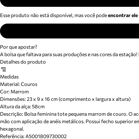
Esse produto não está disponível, mas você pode
encontrar ele
Por que apostar?
A bolsa que faltava para suas produções e nas cores da estação!
Detalhes do produto
Medidas
Material
:
Couros
Cor
:
Marrom
Dimensões:
23 x 9 x 16 cm (comprimento x largura x altura)
Altura da alça:
58
cm
Descrição:
Bolsa feminina tote pequena marrom de couro. O aces
mão com aplicação de anéis metálicos. Possui fecho superior em
hexagonal.
Referência:
A5001809730002