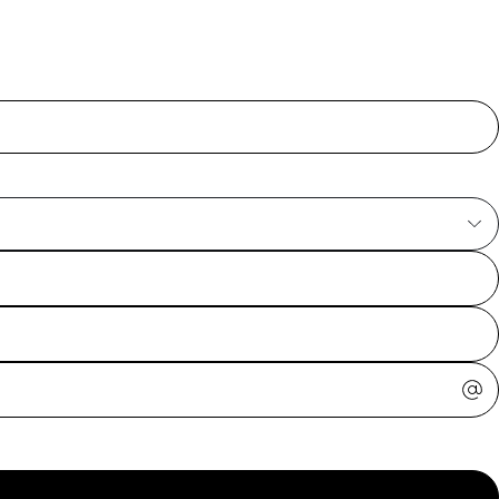
ajuda?
Tire dúvidas
sobre
pedidos,
devoluções e
mais.
Meus pedidos
Acompanhe
seus pedidos e
solicite
devoluções.