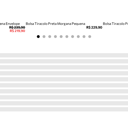
uena Envelope
Bolsa Tiracolo Preta Morgana Pequena
Bolsa Tiracolo 
R$ 239,90
R$ 229,90
R$ 219,90