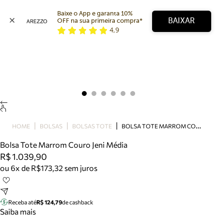
Baixe o App e garanta 10% 
BAIXAR
OFF na sua primeira compra* 
4,9
Arezzo
Favoritos
categorias sugeridas
Buscar produtos
Bota
Papete
Scarpin
Mocassim
Bolsa
B
OLSA TOTE MARROM COURO JENI MÉDIA
HOME
BOLSAS
BOLSAS TOTE
Sapatilha
Bolsa Tote Marrom Couro Jeni Média
Tamanco
R$ 1.039,90
Tênis
ou 6x de R$173,32 sem juros
Mule
Rasteira
Precisa de ajuda?
Tire dúvidas sobre pedidos, devoluções e mais.
Receba até
R$ 124,79
de cashback
Saiba mais